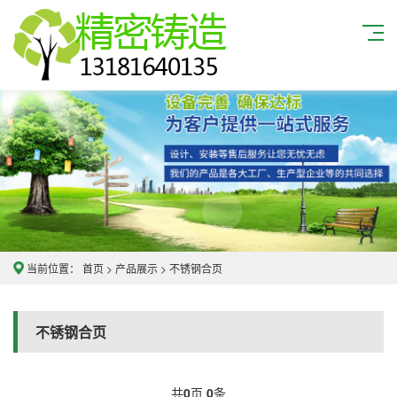
当前位置：
首页
>
产品展示
>
不锈钢合页
不锈钢合页
共
0
页
0
条