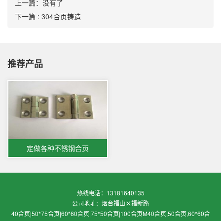
上一篇：没有了
下一篇 : 304合页铸造
推荐产品
定做各种不锈钢合页
热线电话：13181640135
公司地址：烟台福山区福新路
40合页|50*75合页|60*60合页|75*50合页|100合页
M40合页,50合页,60*60合